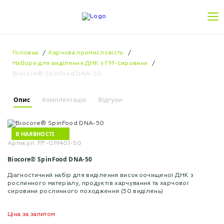
Головна
Харчова промисловість
Набори для виділення ДНК з ГМ-сировини
Biocore® SpinFood DNA-50
Опис
Комплектація
Відгуки
В НАЯВНОСТІ
Артикул: FP-GM401-50
Biocore® SpinFood DNA-50
Діагностичний набір для виділення високоочищеної ДНК з
рослинного матеріалу, продуктів харчування та харчової
сировини рослинного походження (50 виділень)
Ціна за запитом