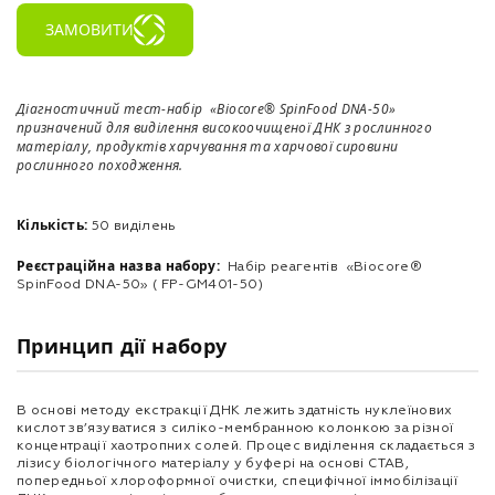
ЗАМОВИТИ
Діагностичний тест-набір «Biocore® SpinFood DNA-50»
призначений для виділення високоочищеної ДНК з рослинного
матеріалу, продуктів харчування та харчової сировини
рослинного походження.
Кількість:
50 виділень
Реєстраційна назва набору:
Набір реагентів «Biocore®
SpinFood DNA-50» ( FP-GM401-50)
Принцип дії набору
В основі методу екстракції ДНК лежить здатність нуклеїнових
кислот зв’язуватися з cиліко-мембранною колонкою за різної
концентрації хаотропних солей. Процес виділення складається з
лізису біологічного матеріалу у буфері на основі СТАВ,
попередньої хлороформної очистки, специфічної іммобілізації