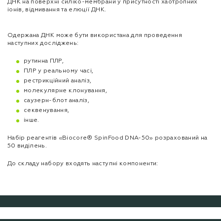
ДНК на поверхні силіко-мембрани у присутності хаотропних
іонів, відмивання та елюції ДНК.
Одержана ДНК може бути використана для проведення
наступних досліджень:
рутинна ПЛР,
ПЛР у реальному часі,
рестрикційний аналіз,
молекулярне клонування,
саузерн-блот аналіз,
секвенування,
інше.
Набір реагентів «Biocore® SpinFood DNA-50» розрахований на
50 виділень.
До складу набору входять наступні компоненти: