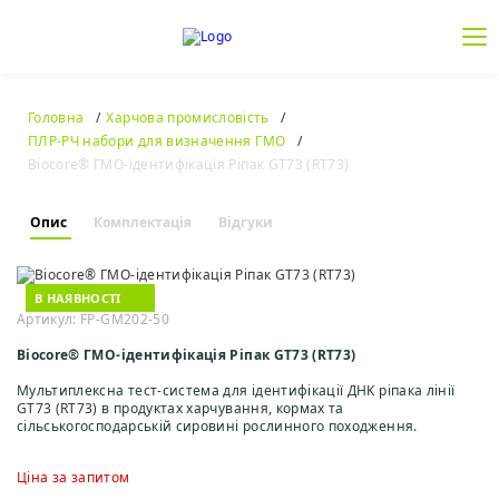
Головна
Харчова промисловість
ПЛР-РЧ набори для визначення ГМО
Biocore® ГМО-ідентифікація Ріпак GT73 (RT73)
Опис
Комплектація
Відгуки
В НАЯВНОСТІ
Артикул: FP-GM202-50
Biocore® ГМО-ідентифікація Ріпак GT73 (RT73)
Мультиплексна тест-система для ідентифікації ДНК ріпака лінії
GT73 (RT73) в продуктах харчування, кормах та
сільськогосподарській сировині рослинного походження.
Ціна за запитом