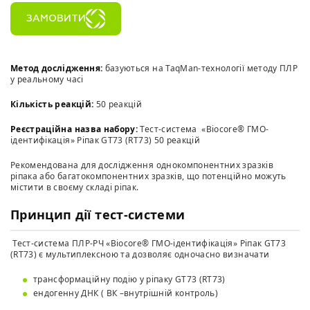
ЗАМОВИТИ
Метод дослідження:
базуються на TaqMan-технології методу ПЛР
у реальному часі
Кількість реакцій:
50 реакцій
Реєстраційна назва набору:
Тест-система «Biocore® ГМО-
ідентифікація» Ріпак GT73 (RT73) 50 реакцій
Рекомендована для дослідження однокомпонентних зразків
ріпака або багатокомпонентних зразків, що потенційно можуть
містити в своєму складі ріпак.
Принцип дії тест-системи
Тест-система ПЛР-РЧ «Biocore® ГМО-ідентифікація» Ріпак GT73
(RT73) є мультиплексною та дозволяє одночасно визначати
трансформаційну подію у ріпаку GT73 (RT73)
ендогенну ДНК ( ВК –внутрішній контроль)