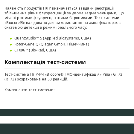
Наявність продуктів ПЛР визначається завдяки реєстрації
збільшення рівня флуоресценції за двома TaqMan-зондами, що
мічені різними флуоресцентними барвниками. Тест-системи
«Biocore®» валідовано для використання на ампліфікаторах з
системою детекції в режимі реального часу:
QuantStudio™ 5 (Applied Biosystems, США)
Rotor-Gene Q (Qiagen GmbH, Німеччина)
CFX96™ (Bio-Rad, США)
Комплектація тест-системи
Тест-система ПЛР-РЧ «Biocore® ГМО-ідентифікація» Ріпак GT73
(RT73) розрахована на 50 реакцій.
Компоненти тест-системи: