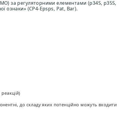
МО) за регуляторними елементами (p34S, p35S,
ї ознаки» (CP4-Epsps, Pat, Bar).
 реакцій)
понентні, до складу яких потенційно можуть входити