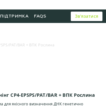
Зв'язатися
ХПІДТРИМКА
FAQS
PSPS/PAT/BAR + ВПК Рослина
інг CP4-EPSPS/PAT/BAR + ВПК Рослина
ма для якісного визначення ДНК генетично