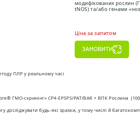
модифікованих рослин (Г
tNOS) та/або генами «ново
Ціна за запитом
ЗАМОВИТИ
етоду ПЛР у реальному часі
ore® ГМО-скринінг» CP4-EPSPS/PAT/BAR + ВПК Рослина (100
гу досліджувати будь-які зразки, у тому числі й багатоком