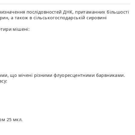
 визначення послідовностей ДНК, притаманних більшості
арин, а також в сільськогосподарській сировині
отири мішені:
дами, що мічені різними флуоресцентними барвниками.
асу:
ом 25 мкл.