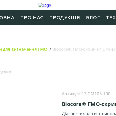
ОВНА
ПРО НАС
ПРОДУКЦIЯ
БЛОГ
ТЕ
и для визначення ГМО
Biocore® ГМО-скринінг CP4-E
дгуки
Артикул: FP-GM105-100
Biocore® ГМО-скрин
Діагностична тест-систе