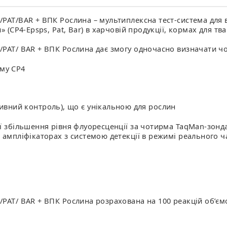
/PAT/BAR + ВПК Рослина – мультиплексна тест-система для
 (CP4-Epsps, Pat, Bar) в харчовій продукції, кормах для тв
/PAT/ BAR + ВПК Рослина дає змогу одночасно визначати ч
аму CP4
ивний контроль), що є унікальною для рослин
ії збільшення рівня флуоресценції за чотирма TaqMan-зон
 ампліфікаторах з системою детекції в режимі реального ч
/PAT/ BAR + ВПК Рослина розрахована на 100 реакцій об’єм