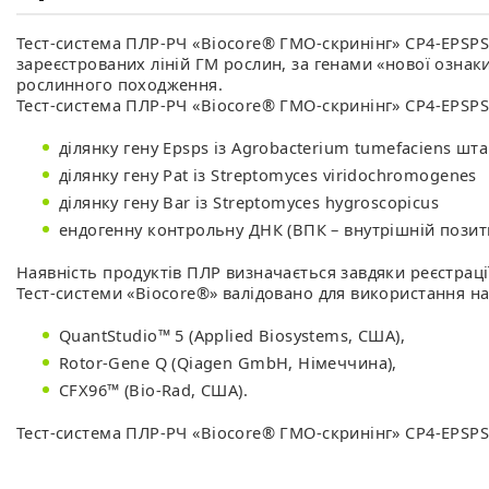
Тест-система ПЛР-РЧ «Biocore® ГМО-скринінг» CP4-EPSPS
зареєстрованих ліній ГМ рослин, за генами «нової ознаки»
рослинного походження.
Тест-система ПЛР-РЧ «Biocore® ГМО-скринінг» CP4-EPSPS
ділянку гену Epsps із Agrobacterіum tumefacіens шт
ділянку гену Pat із Streptomyces viridochromogenes
ділянку гену Bar із Streptomyces hygroscopicus
ендогенну контрольну ДНК (ВПК – внутрішній позит
Наявність продуктів ПЛР визначається завдяки реєстрац
Тест-системи «Biocore®» валідовано для використання на
QuantStudio™ 5 (Applied Biosystems, США),
Rotor-Gene Q (Qiagen GmbH, Німеччина),
CFX96™ (Bio-Rad, США).
Тест-система ПЛР-РЧ «Biocore® ГМО-скринінг» CP4-EPSPS