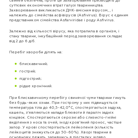
свиней безпечна, проте це захворювання призводить до
суттєвих економічних втрат галузі тваринництва.
Захворювання викликається ДНК-вмісним вірусом, , і
належить до сімейства асфівірусів (Asfivirus). Вірус є єдиним
представником сімейства Asfarviridae і роду Asfivirus.
Залежно від кількості вірусу, яка потрапила в організм, і
стану тварини, інкубаційний період захворювання складає
від 2 до 6 діб.
Перебіг хвороби ділять на:
блискавичний;
гострий;
підгострий;
рідше хронічний.
При блискавичному перебігу свинячої чуми тварини гинуть
без будь-яких ознак. При гострому у них підвищується
температура тіла до 40,5-42,0°C, спостерігається задуха,
кашель, з’являються напади блювоти й параліч задніх
кінцівок. Спостерігаються серозні або слизисто-гнійні
виділення з носа та очей, іноді кров’яний пронос, частіше
запор. У крові спостерігається лейкопенія (кількість
лейкоцитів знижується до 50-60%). Хворі тварини в
основному лежать, зарившись в підстилку, мляво