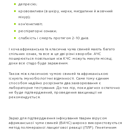
депресію;
крововиливи (в шкіру, нирки, мигдалини й жовчний
міхур);
кон’юнктивіт;
респіраторні ознаки;
слабкість і смерть протягом 2-10 днів.
І хоча африканська та класична чума свиней мають багато
спільних ознак, та все ж це дві різні хвороби. АЧС
поширюється повільніше ніж КЧС: можуть минути місяці,
доки все стадо буде зараженим.
Також між класичною чумою свиней та африканською
існують імунобіологічні відмінності. Саме тому єдиним
способом надійно розрізнити два захворювання є
лабораторне тестування. До тих пір, поки діагноз остаточно
не буде підтверджений, проведення вакцинації не
рекомендується.
Зараз для підтвердження інфікування тварин вірусом
африканської чуми свиней (ВАЧС) широко використовується
метод полімеразної ланцюгової реакції (ПЛР). Генетичним