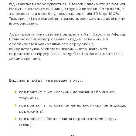
підіймаються і пересуваються, а також швидко втомлюються.
Можуть з’являтися гнійники, струпи й виразки. Смертність, в
залежності від перебігу, може складати від 50% до 100%.
Тварини, які перехворіли та вижили, залишаються довічними
вірусоносіями.
Африканська чума свиней поширена в Азії, Європі та Африці.
Епідеміологія захворювання складна і залежить від
особливостей навколишнього середовища,
використовуваної системи тваринництва, наявності
переносників вірусу (кліщі роду Ornithodoros), контактів з
дикими свинями.
Виділяють такі шляхи передачі вірусу:
при контакті з інфікованими домашніми або дикими
тваринами;
при контакті з інфікованим матеріалом (харчові відходи,
корм, сміття);
при контакті з біологічними переносниками вірусу
(кліщі).