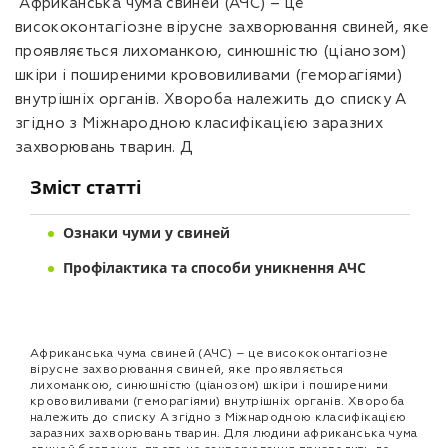
Африканська чума свиней (АЧС) – це
висококонтагіозне вірусне захворювання свиней, яке
проявляється лихоманкою, синюшністю (ціанозом)
шкіри і поширеними крововиливами (геморагіями)
внутрішніх органів. Хвороба належить до списку А
згідно з Міжнародною класифікацією заразних
захворювань тварин. Д
Зміст статті
Ознаки чуми у свиней
Профілактика та способи уникнення АЧС
Африканська чума свиней (АЧС) – це висококонтагіозне
вірусне захворювання свиней, яке проявляється
лихоманкою, синюшністю (ціанозом) шкіри і поширеними
крововиливами (геморагіями) внутрішніх органів. Хвороба
належить до списку А згідно з Міжнародною класифікацією
заразних захворювань тварин. Для людини африканська чума