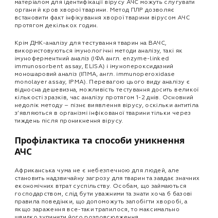
матеріалом для ідентифікації вірусу АЧС можуть слугувати
органи й кров хворої тварини. Метод ПЛР дозволяє
встановити факт інфікування хворої тварини вірусом АЧС
протягом декількох годин.
Крім ДНК-аналізу для тестування тварин на ВАЧС,
використовуються імунологічні методи аналізу, такі як
імуноферментний аналіз (ІФА англ. enzyme-linked
immunosorbent assay, ELISA) і імунопероксидазний
моношаровий аналіз (ІПМА, англ. immunoperoxidase
monolayer assay, IPMA). Перевагою цього виду аналізу є
відносна дешевизна, можливість тестування досить великої
кількості зразків, час аналізу протягом 1-2 днів. Основний
недолік методу – пізнє виявлення вірусу, оскільки антитіла
з’являються в організмі інфікованої тварини тільки через
тиждень після проникнення вірусу.
Профілактика та способи уникнення
АЧС
Африканська чума не є небезпечною для людей, але
становить надзвичайну загрозу для тварин та завдає значних
економічних втрат суспільству. Особам, що займаються
господарством, слід бути уважними та знати хоча б базові
правила поведінки, що допоможуть запобігти хворобі, а
якщо зараження все-таки трапилося, то максимально
швидко зупинити його розповсюдження.