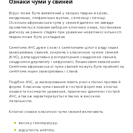
Ознаки чуми у свиней
Вірус може бути виявлений у хворих тварин в крові,
мигдалинах, лімфатичних вузлах, селезінці і печінці.
Оскільки африканська чума у свиней далеко не завжди
проявляється повним набором клінічних ознак, постановка
діагнозу на ранніх стадіях при ураженні невеликої кількості
тварин може бути ускладнена.
Симптоми АЧС дуже схожі з симптомами цілого ряду інших
захворювань свиней, зокрема з класичною чумою свиней
(КЧС), репродуктивно респіраторним синдромом свиней,
синдромом дерматиту і нефропатії, бешиховим запаленням.
Симптоми африканської чуми свиней можуть бути прийняті за
симптоми інших захворювань і станів.
Подібно АЧС, ці захворювання мають різні клінічні прояви й
форми. Класична чума свиней в гострій формі має клінічні
ознаки та посмертні ураження, практично ідентичні гострій
АЧС, а також характеризується такою ж високою
летальністю.
Клінічні ознаки класичної чуми свиней включають:
високу температуру;
відсутність апетиту;