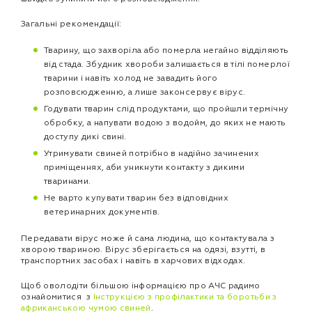
Загальні рекомендації:
Тварину, що захворіла або померла негайно відділяють
від стада. Збудник хвороби залишається в тілі померлої
тварини і навіть холод не завадить його
розповсюдженню, а лише законсервує вірус.
Годувати тварин слід продуктами, що пройшли термічну
обробку, а напувати водою з водойм, до яких не мають
доступу дикі свині.
Утримувати свиней потрібно в надійно зачинених
приміщеннях, аби уникнути контакту з дикими
тваринами.
Не варто купувати тварин без відповідних
ветеринарних документів.
Передавати вірус може й сама людина, що контактувала з
хворою твариною. Вірус зберігається на одязі, взутті, в
транспортних засобах і навіть в харчових відходах.
Щоб оволодіти більшою інформацією про АЧС радимо
ознайомитися з
Інструкцією з профілактики та боротьби з
африканською чумою свиней
.