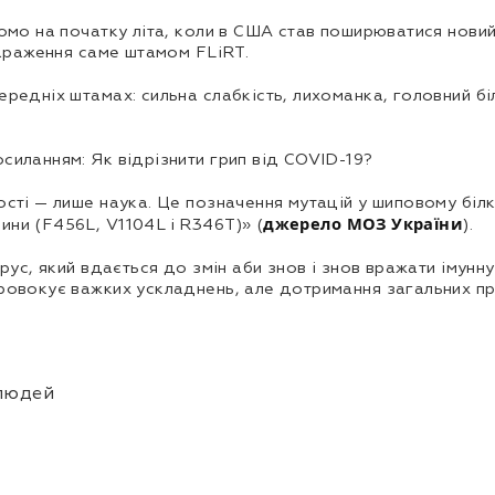
домо на початку літа, коли в США став поширюватися новий
 зараження саме штамом FLiRT.
ередніх штамах: сильна слабкість, лихоманка, головний б
силанням: Як відрізнити грип від COVID-19?
сті — лише наука. Це позначення мутацій у шиповому білку
джерело МОЗ України
ини (F456L, V1104L і R346T)» (
).
ірус, який вдається до змін аби знов і знов вражати імун
провокує важких ускладнень, але дотримання загальних п
 людей