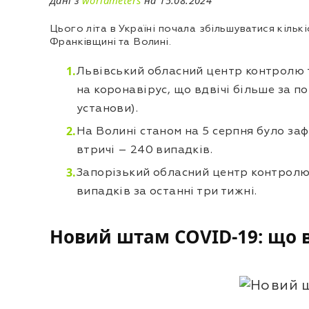
Дані з
worldmeters
на 15.08.2024
Цього літа в Україні почала збільшуватися кільк
Франківщині та Волині.
Львівський обласний центр контролю т
на коронавірус, що вдвічі більше за п
установи).
На Волині станом на 5 серпня було заф
втричі – 240 випадків.
Запорізький обласний центр контролю 
випадків за останні три тижні.
Новий штам COVID-19: що ві