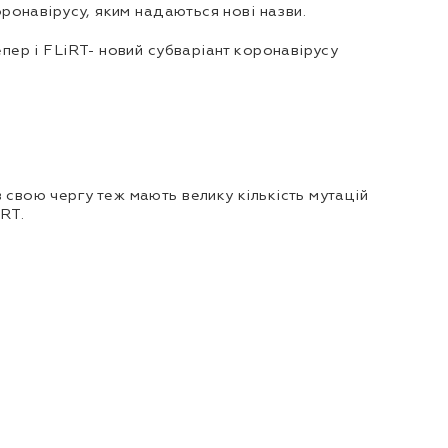
оронавірусу, яким надаються нові назви.
епер і FLiRT- новий субваріант коронавірусу
 свою чергу теж мають велику кількість мутацій
RT.