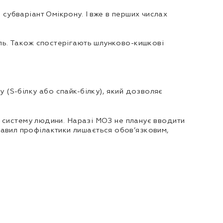
 субваріант Омікрону. І вже в перших числах
іль. Також спостерігають шлунково-кишкові
 (S-білку або спайк-білку), який дозволяє
ну систему людини. Наразі МОЗ не планує вводити
равил профілактики лишається обов’язковим,