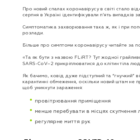
Про новий спалах коронавірусу в світі стало ві
серпня в Україні ідентифікували п’ять випадків
Симптоматика захворювання така ж, як і при поп
розлади.
Більше про симптоми коронавірусу читайте за по
«Та як бути з назвою FLiRT? Тут жодної грайливо
SARS-CoV–2 прикріплюватися до клітин тіла люд
Як бачимо, ковід дуже підступний та “гнучкий” в
карантинні обмеження, оскільки новий штам не 
щоб уникнути зараження:
провітрювання приміщення
менше перебувати в місцях скупчення
регулярне миття рук