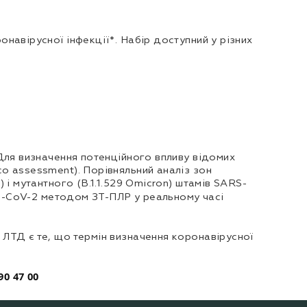
навірусної інфекції*. Набір доступний у різних
Для визначення потенційного впливу відомих
o assessment). Порівняльний аналіз зон
i мутантного (В.1.1.529 Omicron) штамів SARS-
-CoV-2 методом ЗТ-ПЛР у реальному часі
ТД є те, що термін визначення коронавірусної
90 47 00