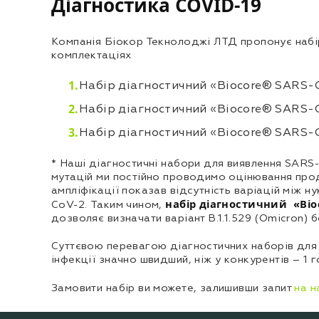
Діагностика COVID-19
Компанія Біокор Текнолоджі ЛТД пропонує набір 
комплектаціях
Набір діагностичний «Biocore® SARS-
Набір діагностичний «Biocore® SARS-
Набір діагностичний «Biocore® SARS-
* Наші діагностичні набори для виявлення SARS
мутацій ми постійно проводимо оцінювання прод
ампліфікації показав відсутність варіацій між 
набір діагностичний «Bio
CoV-2. Таким чином,
дозволяє визначати варіант В.1.1.529 (Omicron) 
Суттєвою перевагою діагностичних наборів для
інфекції значно швидший, ніж у конкурентів – 1 г
Замовити набір ви можете, залишивши запит
на н