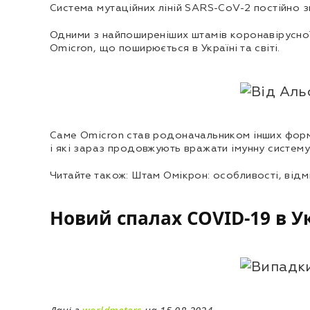
Система мутаційних ліній SARS-CoV-2 постійно зм
Одними з найпоширеніших штамів коронавірусної 
Omicron, що поширюється в Україні та світі.
Саме Omicron став родоначальником інших форм к
і які зараз продовжують вражати імунну систему
Читайте також: Штам Омікрон: особливості, відм
Новий спалах COVID-19 в У