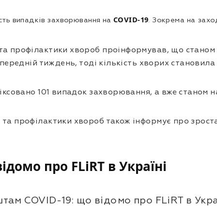
COVID-19
ість випадків захворювання на
. Зокрема на заход
а профілактики хвороб проінформував, що станом 
опередній тиждень, тоді кількість хворих становила
іксовано 101 випадок захворювання, а вже станом н
та профілактики хвороб також інформує про зростанн
домо про FLiRT в Україні