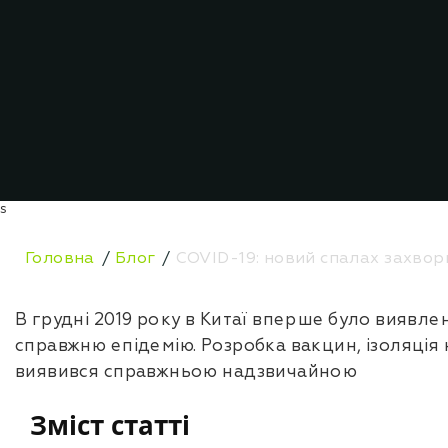
s
Головна
Блог
COVID-19: новий спалах захвор
В грудні 2019 року в Китаї вперше було виявл
справжню епідемію. Розробка вакцин, ізоляція 
виявився справжньою надзвичайною
Зміст статті