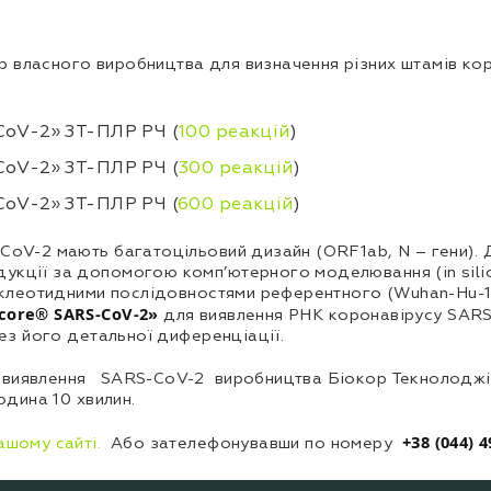
власного виробництва для визначення різних штамів коро
CoV-2» ЗТ-ПЛР РЧ (
100 реакцій
)
CoV-2» ЗТ-ПЛР РЧ (
300 реакцій
)
CoV-2» ЗТ-ПЛР РЧ (
600 реакцій
)
-CoV-2 мають багатоцільовий дизайн (ORF1ab, N – гени). 
укції за допомогою комп’ютерного моделювання (in silic
нуклеотидними послідовностями референтного (Wuhan-Hu-1) 
core® SARS-CoV-2»
для виявлення РНК коронавірусу SARS
без його детальної диференціації.
 виявлення SARS-CoV-2 виробництва Біокор Текнолоджі Л
одина 10 хвилин.
+38 (044) 4
ашому сайті.
Або зателефонувавши по номеру