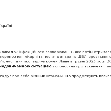
країні
но випадок інфекційного захворювання, яке потім отримал
 переповнені лікарні та нестача апаратів ШВЛ, зростання
я, наслідки якої відчув кожен. Лише в травні 2023 році 
е надзвичайною ситуацією
і оголосила про закінчення пан
нагадує про себе різними штамами, що продовжують вплива