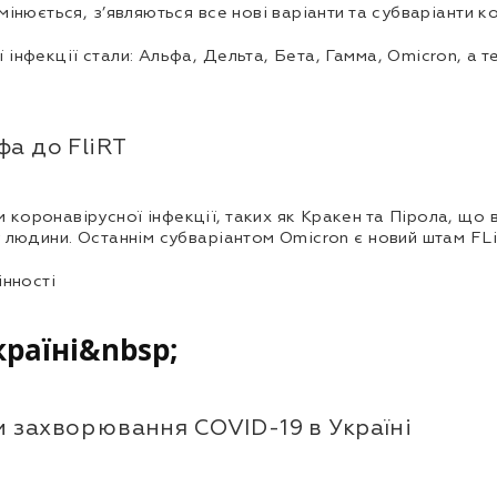
інюється, з’являються все нові варіанти та субваріанти к
інфекції стали: Альфа, Дельта, Бета, Гамма, Omicron, а т
оронавірусної інфекції, таких як Кракен та Пірола, що в
 людини. Останнім субваріантом Omicron є новий штам FLi
інності
країні&nbsp;