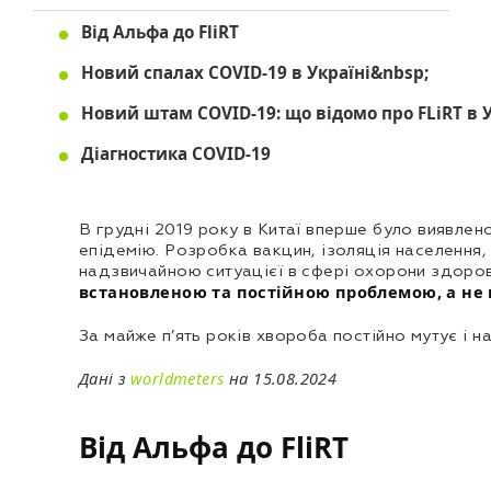
Від Альфа до FliRT
Новий спалах COVID-19 в Україні&nbsp;
Новий штам COVID-19: що відомо про FLiRT в У
Діагностика COVID-19
В грудні 2019 року в Китаї вперше було виявле
епідемію. Розробка вакцин, ізоляція населення,
надзвичайною ситуацієї в сфері охорони здоров’
встановленою та постійною проблемою, а н
За майже п’ять років хвороба постійно мутує і 
Дані з
worldmeters
на 15.08.2024
Від Альфа до FliRT