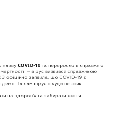
COVID-19
о назву
та переросло в справжню
 смертності – вірус виявився справжньою
ВОЗ офіційно заявила, що COVID-19 є
демії. Та сам вірус нікуди не зник.
ти на здоров’я та забирати життя.