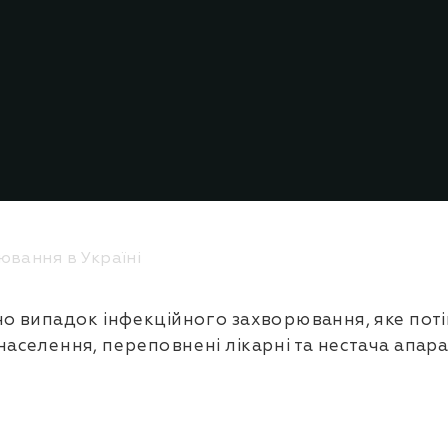
ювання в Україні
ено випадок інфекційного захворювання, яке пот
населення, переповнені лікарні та нестача апара