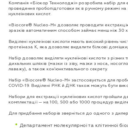
Компанія «Біокор Текнолоджі» розробила набір для е
проведення пробопідготовки як в ручному режимі на м
нуклеїнових кислот.
«Biocore® Nucleo-M» дозволяє проводити екстракцію
зразків автоматичним способом займає менш ніж 30 х
Виділені нуклеїнові кислоти мають високий рівень ч
протеїназа K, яка дозволяє видалити білкові домішки
Набір дозволяє виділяти нуклеїнові кислоти з різних 
дихальних шляхів (мазки із зіву, мазки з носа, носог
лаважу), а також кон’юнктивального секрету.
Набір «Biocore® Nucleo-M» застосовується для пробо
COVID-19. Виділені РНК й ДНК також можуть бути вик
Набори для екстракції нуклеїнових кислот пройшли д
комплектації — на 100, 500 або 1000 процедур виділ
Для придбання наборів зверніться до одного з дилер
Департамент молекулярної та клітинної біол