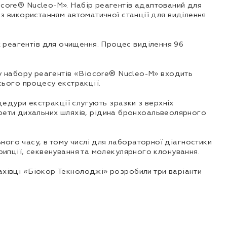
core® Nucleo-M». Набір реагентів адаптований для
з використанням автоматичної станції для виділення
реагентів для очищення. Процес виділення 96
ду набору реагентів «Biocore® Nucleo-M» входить
сього процесу екстракції.
цедури екстракції слугують зразки з верхніх
екрети дихальних шляхів, рідина бронхоальвеолярного
ого часу, в тому числі для лабораторної діагностики
рипції, секвенування та молекулярного клонування.
хівці «Біокор Текнолоджі» розробили три варіанти