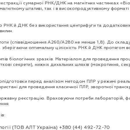
кстракції сумарної РНК/ДНК на магнітних частинках «Bio
агнітному штативі, так і в високопродуктивному форматі 
 РНК й ДНК без використання центрифуги та додаткових 
вилин.
истоти (співвідношення А260/А280 не менше 1,8). До скла
, зберігаючи оптимальну цілісність РНК й ДНК протягом в
типів біологічних зразків. Матеріалом для проведення про
лоткові секрети), нижніх дихальних шляхів (мокротиння, с
підготовки перед аналізом методом ПЛР у режимі реальн
ористані для проведення класичної ПЛР, зворотної транск
ержавну реєстрацію. Враховуючи потреби лабораторій, фа
ення.
ів:
огії (ТОВ АЛТ Україна) +380 (44) 492-72-70