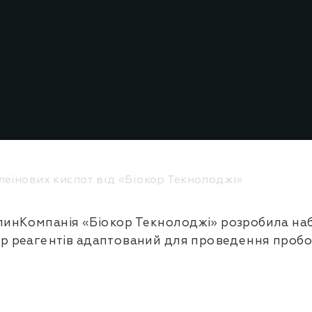
леїнових кислот від «Біокор Текнолоджі»
линКомпанія «Біокор Текнолоджі» розробила наб
бір реагентів адаптований для проведення пробо