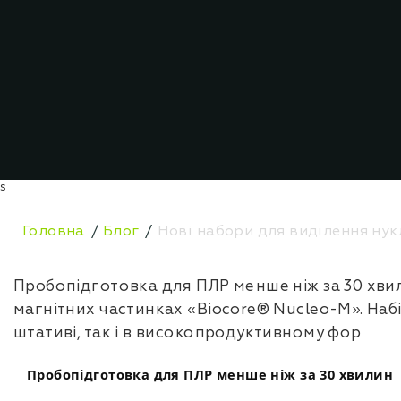
s
Головна
Блог
Нові набори для виділення нук
Пробопідготовка для ПЛР менше ніж за 30 хви
магнітних частинках «Biocore® Nucleo-M». На
штативі, так і в високопродуктивному фор
Пробопідготовка для ПЛР менше ніж за 30 хвилин