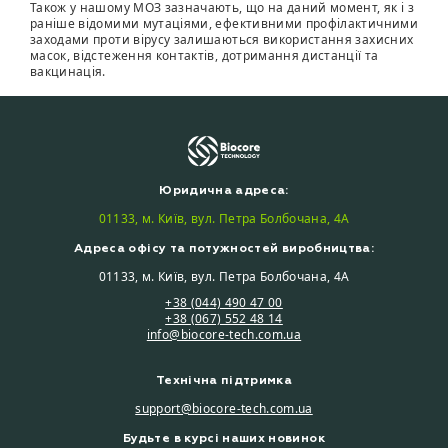
Також у нашому МОЗ зазначають, що на даний момент, як і з
раніше відомими мутаціями, ефективними профілактичними
заходами проти вірусу залишаються використання захисних
масок, відстеження контактів, дотримання дистанції та
вакцинація.
Юридична адреса:
01133, м. Київ, вул. Петра Болбочана, 4А
Адреса офісу та потужностей виробництва:
01133, м. Київ, вул. Петра Болбочана, 4А
+38 (044) 490 47 00
+38 (067) 552 48 14
info@biocore-tech.com.ua
Технічна підтримка
support@biocore-tech.com.ua
Будьте в курсі наших новинок