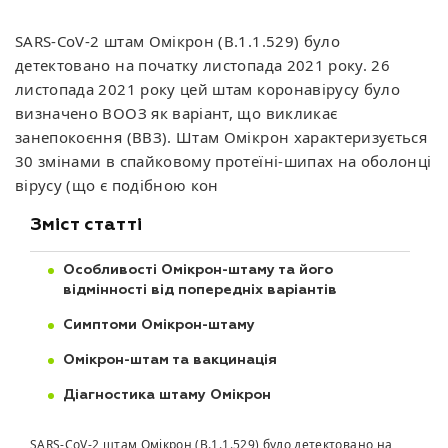
SARS-CoV-2 штам Омікрон (B.1.1.529) було
детектовано на початку листопада 2021 року. 26
листопада 2021 року цей штам коронавірусу було
визначено ВООЗ як варіант, що викликає
занепокоєння (ВВЗ). Штам Омікрон характеризується
30 змінами в спайковому протеїні-шипах на оболонці
вірусу (що є подібною кон
Зміст статті
Особливості Омікрон-штаму та його
відмінності від попередніх варіантів
Симптоми Омікрон-штаму
Омікрон-штам та вакцинація
Діагностика штаму Омікрон
SARS-CoV-2 штам Омікрон (B.1.1.529) було детектовано на