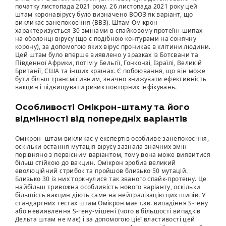
початку листопада 2021 року. 26 листопада 2021 року цей
штам коронавірусу було визначено ВООЗ як варіант, що
викликає занепокоєння (ВВЗ). Штам Омікрон
характеризується 30 змінами в спайковому протеїні-шипах
на оболонці вірусу (що є подібною контурами на сонячну
корону), за допомогою яких вірус проникає в клітини людини.
Цей штам було вперше виявлено у зразках із Ботсвани та
Південної Африки, потім у Бельгії, Гонконзі, Ізраїлі, Великій
Британії, США та інших країнах. Є побоювання, що він може
бути більш трансмісивним, значно знижувати ефективність
вакцин і підвищувати ризик повторних інфікувань.
Особливості Омікрон-штаму та його
відмінності від попередніх варіантів
Омікрон- штам викликає у експертів особливе занепокоєння,
оскільки остання мутація вірусу зазнала значних змін
порівняно з первісним варіантом, тому вона може виявитися
більш стійкою до вакцин. Омікрон зробив великий
еволюційний стрибок та пройшов близько 50 мутацій.
Близько 30 із них торкнулися так званого спайк-протеїну. Це
найбільш тривожна особливість нового варіанту, оскільки
більшість вакцин діють саме на нейтралізацію цих шипів. У
стандартних тестах штам Омікрон має т.зв. випадіння S-гену
або невиявлення S-гену-мішені (чого в більшості випадків
Дельта штам не має) і за допомогою цієї властивості цей