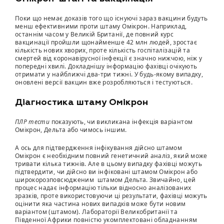
Поки що немає доказів того що існуючі зараз вакцини будуть
менш ефективними проти штаму Омікрон. Наприклад,
останнім часом у Великій Британії, де повний курс
вакцинації пройшли щонайменше 42 млн людей, зростає
кількість нових хворих, проте кількість госпіталізацій та
смертей від коронавірусної інфекції є значно нижчою, ніж у
попередні хвилі. Докладнішу інформацію фахівці очікують
отримати у найближчі два-три тижні. У будь-якому випадку,
оновлені версії вакцин вже розробляються і тестуються.
Діагностика штаму Омікрон
ПЛР тести
показують, чи викликана інфекція варіантом
Омікрон, Дельта або чимось іншим.
А ось для підтвердження інфікування дійсно штамом
Омікрон є необхідним повний генетичний аналіз, який може
тривати кілька тижнів. Але в цьому випадку фахівці можуть
підтвердити, чи дійсно ви інфіковані штамом Омікрон або
широкорозповсюдженим штамом Дельта. Звичайно, цей
процес надає інформацію тільки відносно аналізованих
зразків, проте використовуючи ці результати, фахівці можуть
оцінити яка частина нових випадків може бути новим
варіантом (штамом). Лабораторії Великобританії та
Південної Африки повністю укомплектовані обладнанням