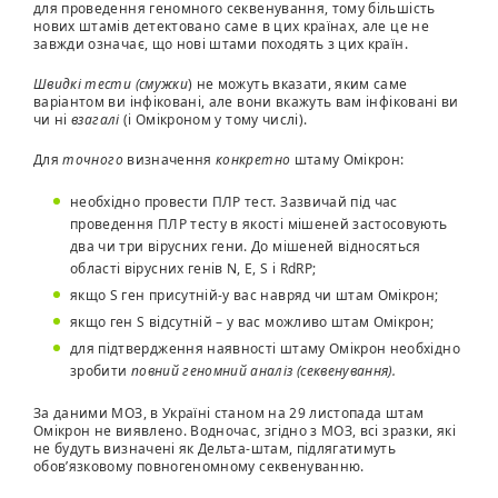
для проведення геномного секвенування, тому більшість
нових штамів детектовано саме в цих країнах, але це не
завжди означає, що нові штами походять з цих країн.
Швидкі тести (смужки
) не можуть вказати, яким саме
варіантом ви інфіковані, але вони вкажуть вам інфіковані ви
чи ні
взагалі
(і Омікроном у тому числі).
Для
точного
визначення
конкретно
штаму Омікрон:
необхідно провести ПЛР тест. Зазвичай під час
проведення ПЛР тесту в якості мішеней застосовують
два чи три вірусних гени. До мішеней відносяться
області вірусних генів N, E, S і RdRP;
якщо S ген присутній-у вас навряд чи штам Омікрон;
якщо ген S відсутній – у вас можливо штам Омікрон;
для підтвердження наявності штаму Омікрон необхідно
зробити
повний геномний аналіз (секвенування).
За даними МОЗ, в Україні станом на 29 листопада штам
Омікрон не виявлено. Водночас, згідно з МОЗ, всі зразки, які
не будуть визначені як Дельта-штам, підлягатимуть
обов’язковому повногеномному секвенуванню.