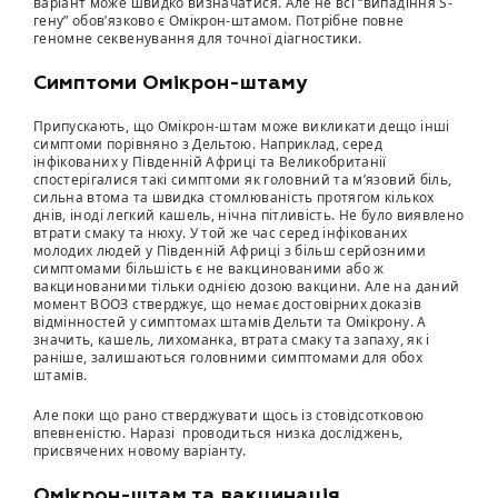
варіант може швидко визначатися. Але не всі “випадіння S-
гену” обов’язково є Омікрон-штамом. Потрібне повне
геномне секвенування для точної діагностики.
Симптоми Омікрон-штаму
Припускають, що Омікрон-штам може викликати дещо інші
симптоми порівняно з Дельтою. Наприклад, серед
інфікованих у Південній Африці та Великобританії
спостерігалися такі симптоми як головний та м’язовий біль,
сильна втома та швидка стомлюваність протягом кількох
днів, іноді легкий кашель, нічна пітливість. Не було виявлено
втрати смаку та нюху. У той же час серед інфікованих
молодих людей у ​​Південній Африці з більш серйозними
симптомами більшість є не вакцинованими або ж
вакцинованими тільки однією дозою вакцини. Але на даний
момент ВООЗ стверджує, що немає достовірних доказів
відмінностей у симптомах штамів Дельти та Омікрону. А
значить, кашель, лихоманка, втрата смаку та запаху, як і
раніше, залишаються головними симптомами для обох
штамів.
Але поки що рано стверджувати щось із стовідсотковою
впевненістю. Наразі проводиться низка досліджень,
присвячених новому варіанту.
Омікрон-штам та вакцинація