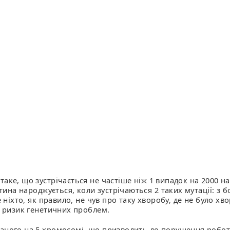
таке, що зустрічається не частіше ніж 1 випадок на 2000 
тина народжується, коли зустрічаються 2 таких мутації: з бо
е ніхто, як правило, не чув про таку хворобу, де не було 
й ризик генетичних проблем.
аного на 5 хромосомі, що призводить до порушення роботи