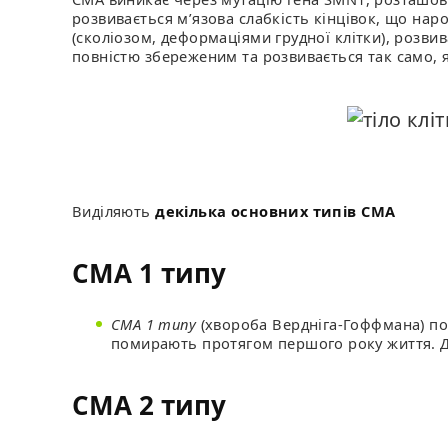
розвивається м’язова слабкість кінцівок, що нар
(сколіозом, деформаціями грудної клітки), розв
повністю збереженим та розвивається так само, 
Виділяють
декілька основних типів СМА
СМА 1 типу
СМА 1 типу
(хвороба Вердніга-Гоффмана) поч
помирають протягом першого року життя. До 
СМА 2 типу