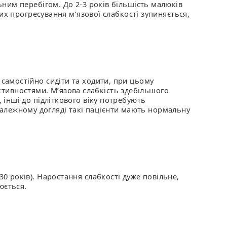
льним перебігом. До 2-3 років більшість малюків
яких прогресування м’язової слабкості зупиняється,
 самостійно сидіти та ходити, при цьому
тивностями. М’язова слабкість здебільшого
 інші до підліткового віку потребують
алежному догляді такі пацієнти мають нормальну
30 років). Наростання слабкості дуже повільне,
юється.