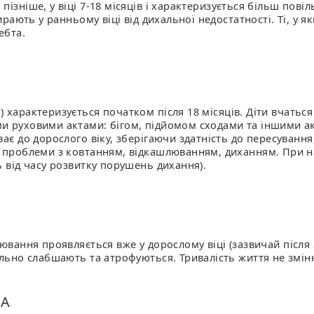
ізніше, у віці 7-18 місяців і характеризується більш пові
ирають у ранньому віці від дихальної недостатності. Ті, у 
ебта.
 характеризується початком після 18 місяців. Діти вчаться
и руховими актами: бігом, підйомом сходами та іншими ак
ає до дорослого віку, зберігаючи здатність до пересування,
и проблеми з ковтанням, відкашлюванням, диханням. При н
ь від часу розвитку порушень дихання).
рювання проявляється вже у дорослому віці (зазвичай після 
ільно слабшають та атрофуються. Тривалість життя не змін