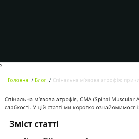
s
Головна
Блог
Спінальна м’язова атрофія: причи
Спінальна м’язова атрофія, СМА (Spinal Muscular
слабкості. У цій статті ми коротко ознайомимос
Зміст статті