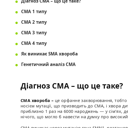
Діагноз СМА – що це таке?
СМА 1 типу
СМА 2 типу
СМА 3 типу
СМА 4 типу
Як виникає SMA хвороба
Генетичний аналіз СМА
Діагноз СМА – що це таке?
СМА хвороба –
це орфанне захворювання, тобто 
носієм мутації, що призводить до СМА, і хвора ди
приблизно 1 раз на 6000 народжень — у сім’ях, д
нічого, що могло б навести на думку про високи
СМА виникає через мутацію гена SMN1, розташов