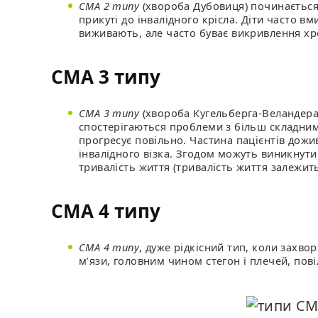
СМА 2 типу
(хвороба Дубовиця) починається п
прикуті до інвалідного крісла. Діти часто вм
виживають, але часто буває викривлення хр
СМА 3 типу
СМА 3 типу
(хвороба Кугельберга-Веландера)
спостерігаються проблеми з більш складним
прогресує повільно. Частина пацієнтів дожив
інвалідного візка. Згодом можуть виникнут
тривалість життя (тривалість життя залежит
СМА 4 типу
СМА 4 типу
, дуже рідкісний тип, коли захво
м’язи, головним чином стегон і плечей, пов