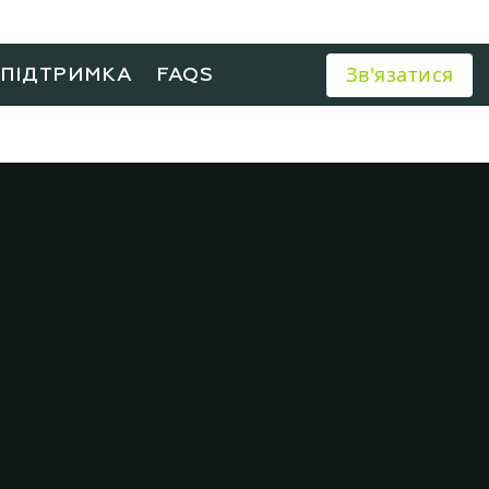
Зв'язатися
ХПІДТРИМКА
FAQS