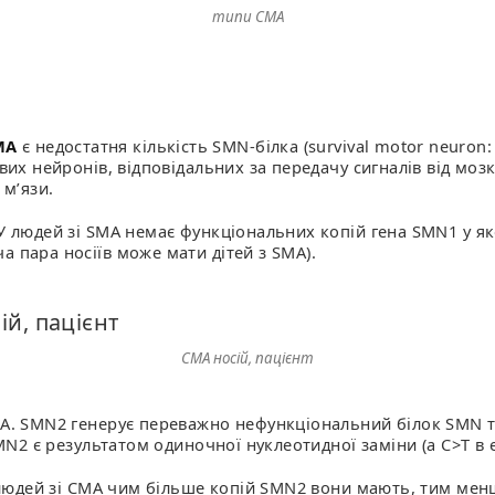
типи СМА
МА
є недостатня кількість SMN-білка (survival motor neuron
их нейронів, відповідальних за передачу сигналів від мозк
 м’язи.
У людей зі SMA немає функціональних копій гена SMN1 у я
 пара носіїв може мати дітей з SMA).
СМА носій, пацієнт
A. SMN2 генерує переважно нефункціональний білок SMN та
MN2 є результатом одиночної нуклеотидної заміни (a C>T в е
я людей зі СМА чим більше копій SMN2 вони мають, тим ме