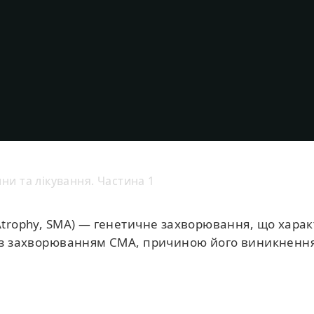
ни та лікування. Частина 1
 Atrophy, SMA) — генетичне захворювання, що хара
я із захворюванням СМА, причиною його виникнення