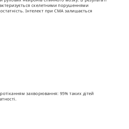
характеризується скелетними порушеннями
достатність. Інтелект при СМА залишається
протіканням захворювання: 95% таких дітей
атності.