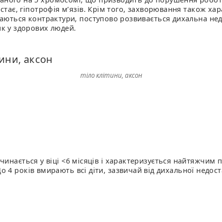
остає, гіпотрофія м’язів. Крім того, захворювання також 
иваються контрактури, поступово розвивається дихальна не
як у здорових людей.
тіло клітини, аксон
инається у віці <6 місяців і характеризується найтяжчим 
4 років вмирають всі діти, зазвичай від дихальної недост