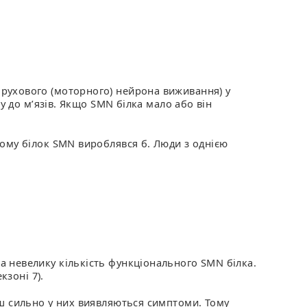
: рухового (моторного) нейрона виживання) у
у до м’язів. Якщо SMN білка мало або він
кому білок SMN вироблявся б. Люди з однією
 невелику кількість функціонального SMN білка.
кзоні 7).
нш сильно у них виявляються симптоми. Тому