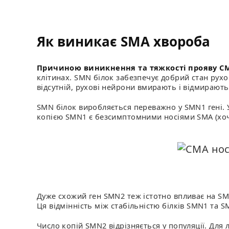
Як виникає SMA хвороба
Причиною виникнення та тяжкості прояву С
клітинах. SMN білок забезпечує добрий стан рухов
відсутній, рухові нейрони вмирають і відмирають
SMN білок виробляється переважно у SMN1 гені. 
копією SMN1 є безсимптомними носіями SMA (хоча
Дуже схожий ген SMN2 теж істотно впливає на SM
Ця відмінність між стабільністю білків SMN1 та S
Число копій SMN2 відрізняється у популяції. Дл