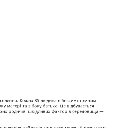
населення. Кожна 35 людина є безсимптомним
ку матері та з боку батька. Це відбувається
хворих родичів, шкідливих факторів середовища —
 рухових нейронів спинного мозку. В результаті