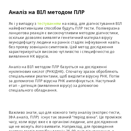
Аналіз на ВІЛ методом ПЛР
Як і у випадку з
тестуванням
на ковід, для діагностування ВІЛ
найефективнішим способом будуть ПЛР тести. Полімеразна
ланцюгова реакція є високочутливим методом діагностики,
оскільки дозволяє виявляти генетичний матеріал вірусу
імунодефіциту людини на ранніх стадіях інфікування навіть
без прояву зовнішніх симптомів. Цей метод дослідження
характеризується високою чутливістю і специфічністю до
виявлення НК вірусів.
Аналіз на ВІЛ методом ПЛР базується на дослідженні
нуклеїнових кислот (РНК/ДНК). Спочатку зразок обробляють
спеціальними реагентами, щоб виділити вірусну РНК. Потім
за допомогою ПЛР вірусна РНК ампліфікується. Наступний
етап – детекція (виявлення вірусу) за допомогою
спеціального обладнання.
Важливо знати, що для кожного типу аналізу (експрес-тести,
ІФА аналіз, ПЛР) існує так званий “період вікна”. Це проміжок
часу, коли вірус вже є в організмі людини, але дослідження
ще не можуть його виявити. Наприклад, для проведення