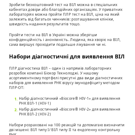
Зробити безкоштовний тест на ВІЛ можна в спеціальних
кабінетах довіри або благодійних організаціях. У приватних
лабораторіях можна пройти ПЛР тест на ВІЛ, ціна на який
залежить від багатьох чинників: розташування клініки,
швидкість надання результатів тощо.
Пройти тести на ВІЛ в Україні можна зберігши
конфіденційність і анонімність. Людина, яка хворіє на ВІЛ,
сама вирішує проходити подальше лікування чи ні.
Набори діагностичні для виявлення ВІЛ
ПЛР діагностика ВІЛ – один із напрямів лабораторних
розробок компанії Біокор Текнолоджі. У нашому
асортиментному портфелі присутні два види діагностичних
наборів для виявлення РНК вірусу імунодефіциту методом
ПЛР-ОТ:
Набір діагностичний «Biocore® HIV-1» для виявлення
РНК ВІЛ-1 (HIV-1)
Набір діагностичний «Biocore® HIV-2» для виявлення
РНК ВІЛ-2 (HIV-2)
Набори розраховані на 100 реакцій та допомагаю визначити
дві мішені: ВІЛ типу I/ ВІЛ типу II та ендогенну контрольну
РНК.