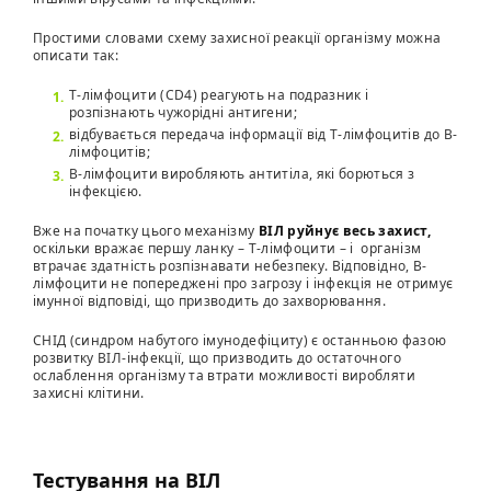
Простими словами схему захисної реакції організму можна
описати так:
Т-лімфоцити (CD4) реагують на подразник і
розпізнають чужорідні антигени;
відбувається передача інформації від Т-лімфоцитів до В-
лімфоцитів;
В-лімфоцити виробляють антитіла, які борються з
інфекцією.
Вже на початку цього механізму
ВІЛ руйнує весь захист,
оскільки вражає першу ланку – Т-лімфоцити – і організм
втрачає здатність розпізнавати небезпеку. Відповідно, В-
лімфоцити не попереджені про загрозу і інфекція не отримує
імунної відповіді, що призводить до захворювання.
СНІД (синдром набутого імунодефіциту) є останньою фазою
розвитку ВІЛ-інфекції, що призводить до остаточного
ослаблення організму та втрати можливості виробляти
захисні клітини.
Тестування на ВІЛ