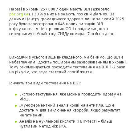
Наразі в Україні 257 000 людей мають ВІЛ (Джерело
phc.org.ua
). І 30 % з них не знають про свій діагноз. За
даними Центру громадського здоров’я лише за лютий 2025
року було зареєстровано 646 нових випадків ВІЛ-
інфікування. А Центр новин ООН повідомляє, що в
середньому в Україні від СНІДу помирає 7 осіб на день.
Виходячи з усього вище викладеного, ми бачимо, що ВІЛ є
небезпечним і досить поширеним захворюванням в Україні.
Тому рекомендується проходити тестування на ВІЛ 1-2 рази
на рік усім, хто веде статевий спосіб життя.
Існують три види тестування на ВІЛ:
Експрес-тестування, яке можна проводити одразу на
місці.
Імуноферментний аналіз крові на антитіла, що є
достатнім для виключення хвороби, якщо результат
негативний.
Аналіз на нуклеїнові кислоти (ПЛР-тест) – більш
чутливий метод ніж ІФА.