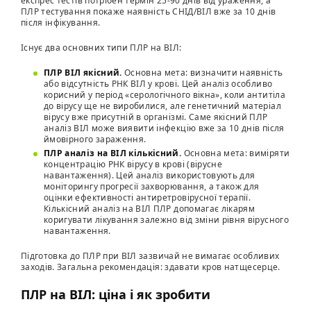
експрес тестів потрібен термін 25-90 днів від ураження, а
ПЛР тестування покаже наявність СНІД/ВІЛ вже за 10 днів
після інфікування.
Існує два основних типи ПЛР на ВІЛ:
ПЛР ВІЛ якісний.
Основна мета: визначити наявність
або відсутність РНК ВІЛ у крові. Цей аналіз особливо
корисний у період «серологічного вікна», коли антитіла
до вірусу ще не виробилися, але генетичний матеріал
вірусу вже присутній в організмі. Саме якісний ПЛР
аналіз ВІЛ може виявити інфекцію вже за 10 днів після
ймовірного зараження.
ПЛР аналіз на ВІЛ кількісний.
Основна мета: виміряти
концентрацію РНК вірусу в крові (вірусне
навантаження). Цей аналіз використовують для
моніторингу прогресії захворювання, а також для
оцінки ефективності антиретровірусної терапії.
Кількісний аналіз на ВІЛ ПЛР допомагає лікарям
коригувати лікування залежно від зміни рівня вірусного
навантаження.
Підготовка до ПЛР при ВІЛ зазвичай не вимагає особливих
заходів. Загальна рекомендація: здавати кров натщесерце.
ПЛР на ВІЛ: ціна і як зробити