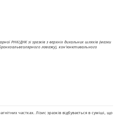
рної РНК/ДНК зі зразків з верхніх дихальних шляхів (мазки
на бронхоальвеолярного лаважу), кон’юнктивального
нітних частках. Лізис зразків відбувається в суміші, що