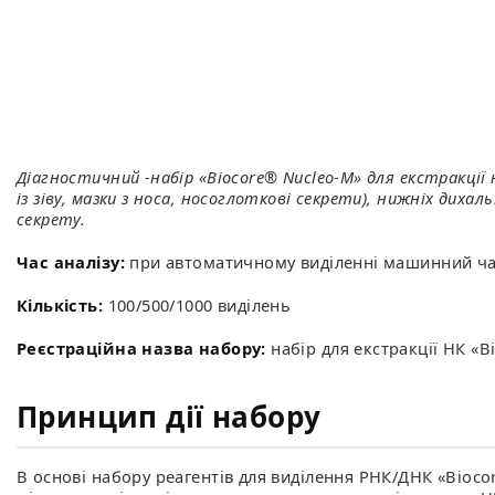
Діагностичний -набір «Biocore® Nucleo-M» для екстракції н
із зіву, мазки з носа, носоглоткові секрети), нижніх дих
секрету.
Час аналізу:
при автоматичному виділенні машинний час
Кількість:
100/500/1000 виділень
Реєстраційна назва набору:
набір для екстракції НК «B
Принцип дії набору
В основі набору реагентів для виділення РНК/ДНК «Biocor