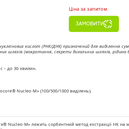
Ціна за запитом
ЗАМОВИТИ
уклеїнових кислот (РНК/ДНК) призначений для виділення сума
альних шляхів (мокротиння, секрети дихальних шляхів, ріди
 – до 30 хвилин.
iocore® Nucleo-M» (100/500/1000 виділень).
e® Nucleo-M» лежить сорбентний метод екстракції НК на маг