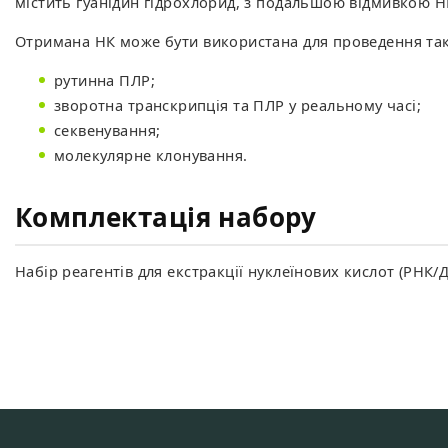
містить гуанідин гідрохлорид, з подальшою відмивкою 
Отримана НК може бути використана для проведення так
рутинна ПЛР;
зворотна транскрипція та ПЛР у реальному часі;
секвенування;
молекулярне клонування.
Комплектація набору
Набір реагентів для екстракції нуклеїнових кислот (РНК/