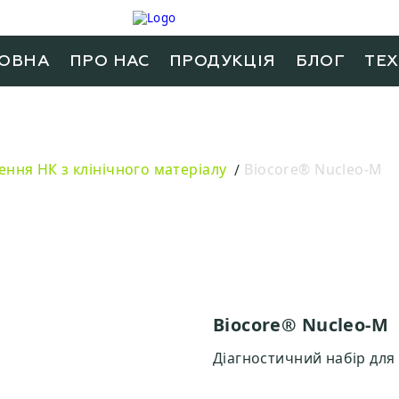
ОВНА
ПРО НАС
ПРОДУКЦIЯ
БЛОГ
ТЕ
ення НК з клінічного матеріалу
Biocore® Nucleo-M
Biocore® Nucleo-M
Діагностичний набір для 