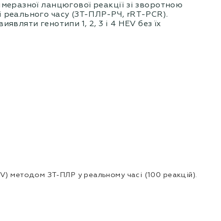
імеразної ланцюгової реакції зі зворотною
 реального часу (ЗТ-ПЛР-РЧ, rRT-PCR).
иявляти генотипи 1, 2, 3 і 4 HЕV без їх
V) методом ЗТ-ПЛР у реальному часі (100 реакцій).