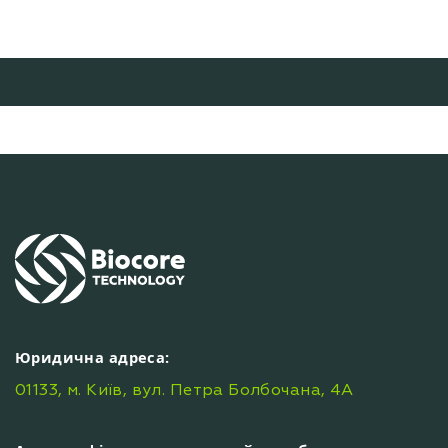
Юридична адреса:
01133, м. Київ, вул. Петра Болбочана, 4А