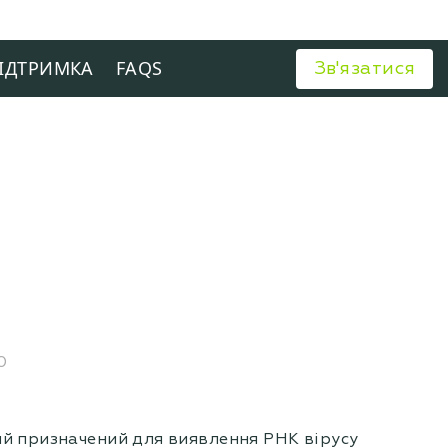
ІДТРИМКА
FAQS
Зв'язатися
0
ий призначений для виявлення РНК вірусу