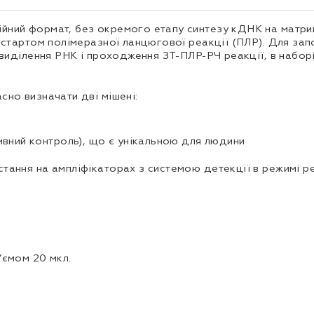
ий формат, без окремого етапу синтезу кДНК на матриці 
 стартом полімеразної ланцюгової реакції (ПЛР). Для зап
 виділення РНК і проходження ЗТ-ПЛР-РЧ реакції, в набо
но визначати дві мішені:
ивний контроль), що є унікальною для людини
ання на ампліфікаторах з системою детекції в режимі р
’ємом 20 мкл.