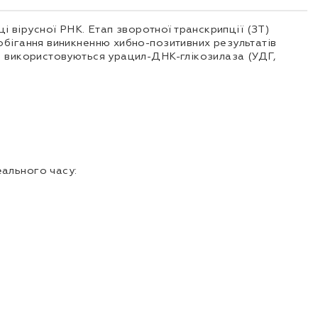
вірусної РНК. Етап зворотної транскрипції (ЗТ)
обігання виникненню хибно-позитивних результатів
рі використовуються урацил-ДНК-глікозилаза (УДГ,
еального часу: