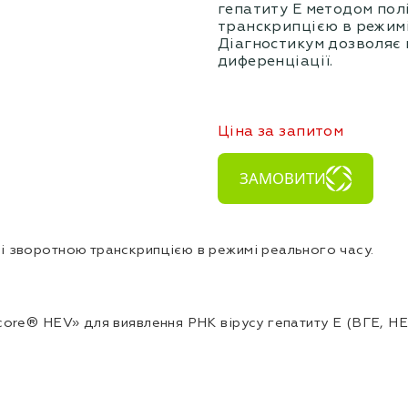
гепатиту Е методом пол
транскрипцією в режимі
Діагностикум дозволяє в
диференціації.
Ціна за запитом
ЗАМОВИТИ
і зворотною транскрипцією в режимі реального часу.
core® HЕV» для виявлення РНК вірусу гепатиту Е (ВГЕ, HЕ