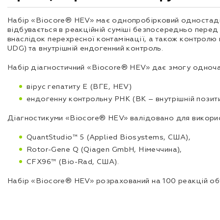
Набір «Biocore® HЕV» має однопробірковий одностадійн
відбувається в реакційній суміші безпосередньо перед
внаслідок перехресної контамінації, а також контролю
UDG) та внутрішній ендогенний контроль.
Набір діагностичний «Biocore® HЕV» дає змогу одночас
вірус гепатиту Е (ВГE, HEV)
ендогенну контрольну РНК (ВК – внутрішній позит
Діагностикуми «Biocore® HЕV» валідовано для використ
QuantStudio™ 5 (Applied Biosystems, США),
Rotor-Gene Q (Qiagen GmbH, Німеччина),
CFX96™ (Bio-Rad, США).
Набір «Biocore® HEV» розрахований на 100 реакцій об