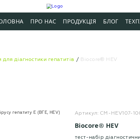
ОЛОВНА
ПРО НАС
ПРОДУКЦIЯ
БЛОГ
ТЕХП
 для діагностики гепатитів
Biocore® HЕV
Артикул: CM-HЕV107-10
Biocore® HЕV
тест-набір діагностичн