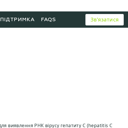
Зв'язатися
ХПІДТРИМКА
FAQS
ля виявлення РНК вірусу гепатиту С (hepatitis C