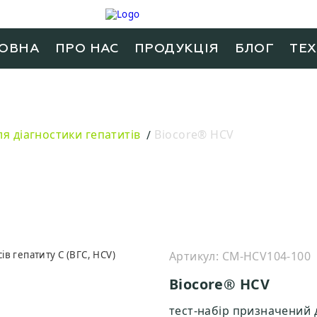
ОВНА
ПРО НАС
ПРОДУКЦIЯ
БЛОГ
ТЕ
я діагностики гепатитів
Biocore® HCV
Артикул: CM-HСV104-100
Biocore® HCV
тест-набір призначений д