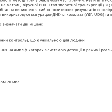
ології методу ПЛР у реальному часі (ПЛР-РЧ, Real-Time PC
на матриці вірусної РНК. Етап зворотної транскрипції (ЗТ)
обігання виникнення хибно-позитивних результатів внаслід
рі використовуються урацил-ДНК-глікозилаза (УДГ, UDG) та
 визначати дві мішені:
вний контроль), що є унікальною для людини
ння на ампліфікаторах з системою детекції в режимі реаль
мом 20 мкл.