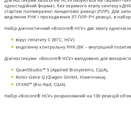
Діагностикуми «Biocore® HCV» базуються на TaqMan-техн
одностадійний формат, без окремого етапу синтезу кДНК 
стартом полімеразної ланцюгової реакції (ПЛР). Для зап
виділення РНК і проходження ЗТ-ПЛР-РЧ реакції, в набо
Набір діагностичний «Biocore® HCV» дає змогу одночасно
вірус гепатиту C (ВГС, HCV)
ендогенну контрольну РНК (ВК – внутрішній позити
Діагностикуми «Biocore® HCV» валідовано для використа
QuantStudio™ 5 (Applied Biosystems, США),
Rotor-Gene Q (Qiagen GmbH, Німеччина),
CFX96™ (Bio-Rad, США).
Набір «Biocore® HCV» розрахований на 100 реакцій об’є