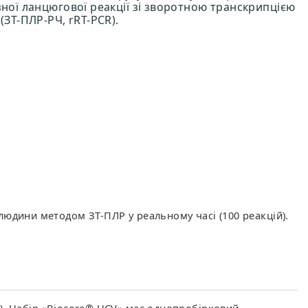
зної ланцюгової реакції зі зворотною транскрипцією
(ЗТ-ПЛР-РЧ, rRT-PCR).
 людини методом ЗТ-ПЛР у реальному часі (100 реакцій).