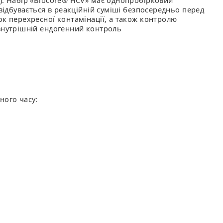
R). Набір «Biocore® HCV» має однопробірковий
 відбувається в реакційній суміші безпосередньо перед
ок перехресної контамінації, а також контролю
 внутрішній ендогенний контроль
ного часу: