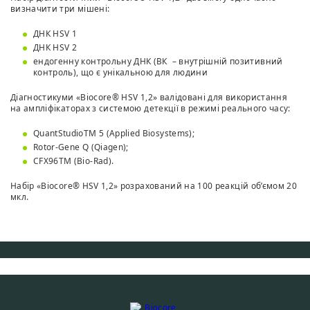
визначити три мішені:
ДНК HSV 1
ДНК HSV 2
ендогенну контрольну ДНК (ВК – внутрішній позитивний
контроль), що є унікальною для людини
Діагностикуми «Biocore® HSV 1,2» валідовані для використання
на ампліфікаторах з системою детекції в режимі реального часу:
QuantStudioTM 5 (Applied Biosystems);
Rotor-Gene Q (Qiagen);
CFX96TM (Bio-Rad).
Набір «Biocore® HSV 1,2» розрахований на 100 реакцій об’ємом 20
мкл.