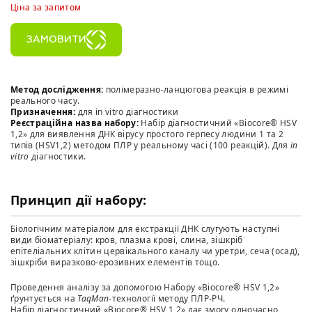
Ціна за запитом
ЗАМОВИТИ
Метод дослідження:
полімеразно-ланцюгова реакція в режимі
реального часу.
Призначення:
для in vitro діагностики
Реєстраційна назва набору:
Набір діагностичний «Biocore® HSV
1,2» для виявлення ДНК вірусу простого герпесу людини 1 та 2
типів (HSV1,2) методом ПЛР у реальному часі (100 реакцій). Для
in
vitro
діагностики.
Принцип дії набору:
Біологічним матеріалом для екстракції ДНК слугують наступні
види біоматеріалу: кров, плазма крові, слина, зішкріб
епітеліальних клітин цервікального каналу чи уретри, сеча (осад),
зішкріби виразково-ерозивних елементів тощо.
Проведення аналізу за допомогою Набору «Biocore® HSV 1,2»
ґрунтується на
TaqMan
-технології методу ПЛР-РЧ.
Набір діагностичний «Biocore® HSV 1,2» дає змогу одночасно