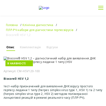
Головна
Клінічна діагностика
ПЛР-РЧ набори для діагностики герпесвірусів
Biocore® HSV 1,2
Опис
Комплектація
Відгуки
В НАЯВНОСТІ
Артикул: CM-HSV120-100
Biocore® HSV 1,2
тест-набір призначений для виявлення ДНК вірусу простого
герпесу людини 1 типу (herpes simplex virus type 1, HSV 1) та 2 типу
(herpes simplex virus type 2, HSV 2) методом полімеразної
ланцюгової реакцій в режимі реального часу (ПЛР-РЧ).