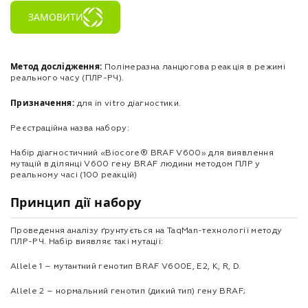
ЗАМОВИТИ
Метод дослідження:
Полімеразна ланцюгова реакція в режимі
реального часу (ПЛР-РЧ).
Призначення:
для in vitro діагностики.
Реєстраційна назва набору:
Набір діагностичний «Biocore® BRAF V600» для виявлення
мутацій в ділянці V600 гену BRAF людини методом ПЛР у
реальному часі (100 реакцій)
Принцип дії набору
Проведення аналізу ґрунтується на TaqMan-технології методу
ПЛР-РЧ. Набір виявляє такі мутації:
Allele 1 – мутантний генотип BRAF V600E, E2, K, R, D.
Allele 2 – нормальний генотип (дикий тип) гену BRAF;