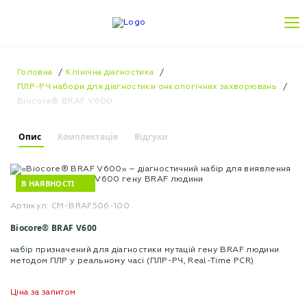
Головна
Клінічна діагностика
ПЛР-РЧ набори для діагностики онкологічних захворювань
Biocore® BRAF V600
Опис
Комплектація
Відгуки
В НАЯВНОСТІ
Артикул: CM-BRAF506-100
Biocore® BRAF V600
набір призначений для діагностики мутацій гену BRAF людини
методом ПЛР у реальному часі (ПЛР-РЧ, Real-Time PCR)
Ціна за запитом