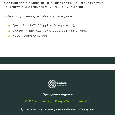
Для контролю виділення ДНК і проходження ПЛР-РЧ слугує
конститутивно експресований ген BRAF людини.
Набір валідовано для роботи з приладами :
QuantStudioTM5(AppliedBiosystems);
CFX96TM(Bio-Rad), CFX Opus 96TM (Bio-Rad);
Rotor-Gene Q (Qiagen)
Юридична адреса:
01133, м. Київ, вул. Петра Болбочана, 4А
Адреса офісу та потужностей виробництва: