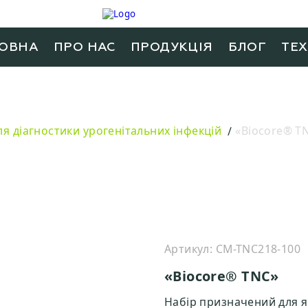
ОВНА
ПРО НАС
ПРОДУКЦIЯ
БЛОГ
ТЕ
я діагностики урогенітальних інфекцій
«Biocore® T
Артикул: CM-TNC218-100
«Biocore® TNC»
Набір призначений для я