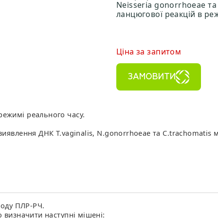
Neisseria gonorrhoeae т
ланцюгової реакцій в ре
Ціна за запитом
ЗАМОВИТИ
режимі реального часу.
иявлення ДНК T.vaginalis, N.gonorrhoeae та C.trachomatis 
тоду ПЛР-РЧ.
 визначити наступні мішені: