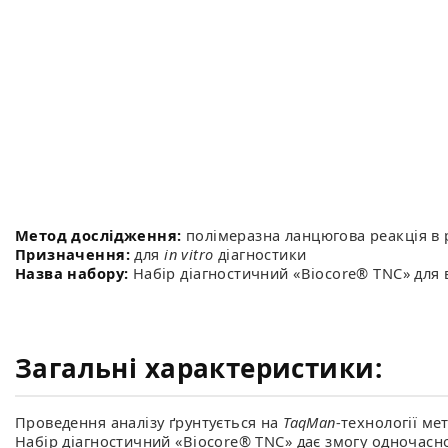
Метод дослідження:
полімеразна ланцюгова реакція в 
Призначення:
для
in vitro
діагностики
Назва набору:
Набір діагностичний «Biocore® TNC» для в
Загальні характеристики:
Проведення аналізу ґрунтується на
TaqMan
-технології ме
Набір діагностичний «Biocore® TNC» дає змогу одночасно