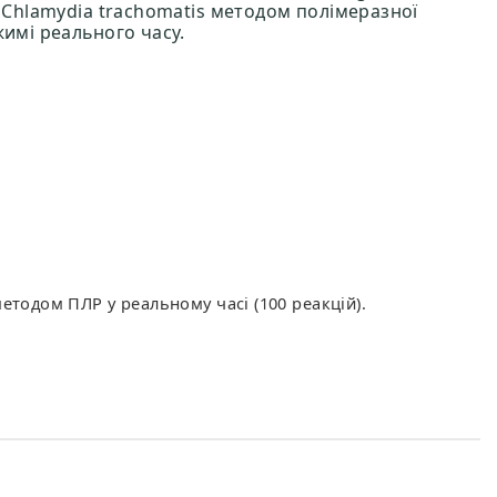
а Chlamydia trachomatis методом полімеразної
жимі реального часу.
методом ПЛР у реальному часі (100 реакцій).