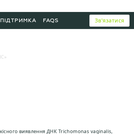
Зв'язатися
ХПІДТРИМКА
FAQS
NC»
кісного виявлення ДНК Trichomonas vaginalis,