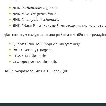
ДНК
Trichomonas vaginalis
ДНК
Neisseria gonorrhoeae
ДНК
Chlamydia trachomatis
ДНК RNase P - унікальний ген людини, слугує внутр
Діагностикум валідовано для роботи з лінійкою приладів
QuantStudioTM 5 (Applied Biosystems);
Rotor-Gene Q (Qiagen);
CFX96TM (Bio-Rad);
CFX Opus 96 TM(Bio-Rad).
Набір розрахований на 100 реакцій.